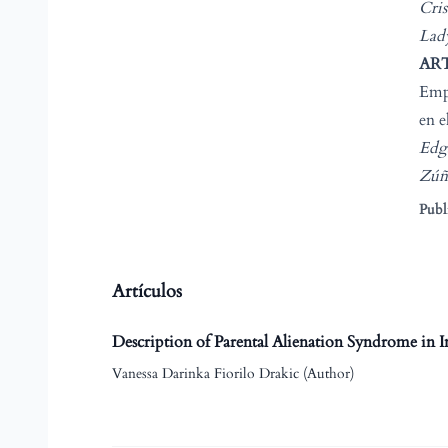
Cris
Lad
ART
Empr
en 
Edg
Zúñ
Publ
Artículos
Description of Parental Alienation Syndrome in I
Vanessa Darinka Fiorilo Drakic (Author)