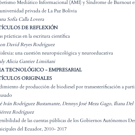
betismo Mediático Informacional (AMI) y Síndrome de Burnout e
universidad privada de La Paz Bolivia
ana Sofía Calla Lovera
TÍCULOS DE REFLEXIÓN
s prácticas en la escritura científica
xon David Reyes Rodríguez
islexia: una cuestión neuropsicológica y neuroeducativa
ly Alicia Gantier Limiñani
EA TECNOLÓGICO - EMPRESARIAL
TÍCULOS ORIGINALES
imiento de producción de biodiesel por transesterificación a partir
 usado
é Iván Rodríguez Bustamante, Dennys José Meza Gago, Iliana De
iérrez Rodríguez
enibilidad de las cuentas públicas de los Gobiernos Autónomos Des
cipales del Ecuador, 2010- 2017