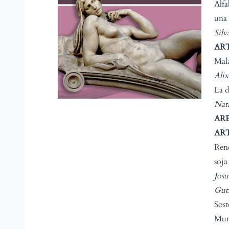
Alfa
una 
Silv
AR
Mala
Ali
La d
Nata
AR
AR
Rend
soja
Josu
Gut
Sost
Muni