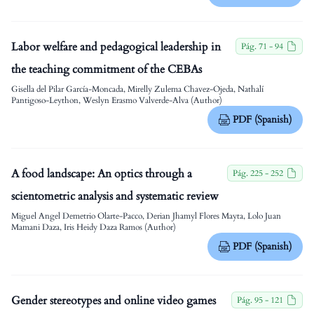
Labor welfare and pedagogical leadership in
Pág. 71 - 94
the teaching commitment of the CEBAs
Gisella del Pilar García-Moncada, Mirelly Zulema Chavez-Ojeda, Nathalí
Pantigoso-Leython, Weslyn Erasmo Valverde-Alva (Author)
PDF (Spanish)
A food landscape: An optics through a
Pág. 225 - 252
scientometric analysis and systematic review
Miguel Angel Demetrio Olarte-Pacco, Derian Jhamyl Flores Mayta, Lolo Juan
Mamani Daza, Iris Heidy Daza Ramos (Author)
PDF (Spanish)
Gender stereotypes and online video games
Pág. 95 - 121